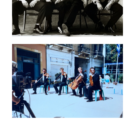
Bereits 1986 erhält das Ensemble ein
Stipendium der Stadt München und zeigt
bei Meisterkonzerten in Weimar sowie
Festivalauftritten in Hamburg und
Hannover sein Potenzial. Die
Zusammenarbeit mit Weggefährten wie
Konstantin Wecker wird zu einem ersten
Markenzeichen.
Die internationale Präsenz nimmt Fahrt
auf: Tourneen mit Mercedes Sosa (1989),
durch die USA (1990), durch Westafrika
sowie später durch Israel, Zypern und
Griechenland. Das Quartett entdeckt:
Musik spricht alle Sprachen der Welt.