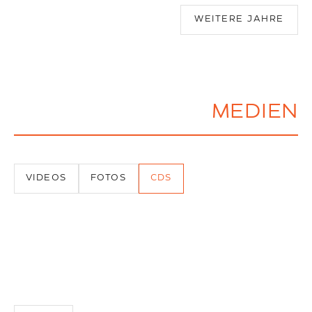
Zwischen Uraufführungen, Tourneen und
WEITERE JAHRE
schlaflosen Nächten entsteht ein
Repertoire, das sich Schubladen
verweigert: etwa Gloria Coates’ 5.
Streichquartett (1995), Auftritte auf dem
Schleswig-Holstein Musik Festival und
MEDIEN
Konzertreisen durch Südosteuropa und
die USA.
VIDEOS
FOTOS
CDS